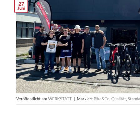
27
Juni
Veröffentlicht am
WERKSTATT
|
Markiert
Bike&Co
,
Qualität
,
Standa