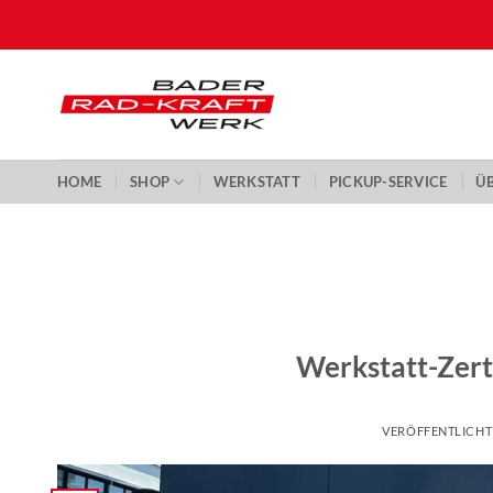
Zum
Inhalt
springen
HOME
SHOP
WERKSTATT
PICKUP-SERVICE
Ü
Werkstatt-Zert
VERÖFFENTLICH