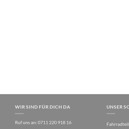
WIR SIND FÜR DICH DA
UNSER S
Ruf uns an:
0711 220 918 16
Fahrradteil