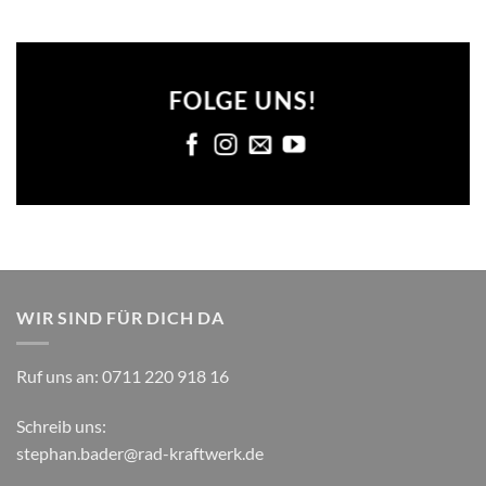
FOLGE UNS!
WIR SIND FÜR DICH DA
Ruf uns an:
0711 220 918 16
Schreib uns:
stephan.bader@rad-kraftwerk.de