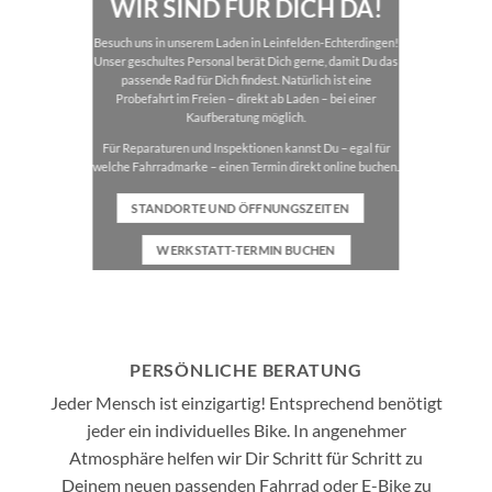
WIR SIND FÜR DICH DA!
Besuch uns in unserem Laden in Leinfelden-Echterdingen!
Unser geschultes Personal berät Dich gerne, damit Du das
passende Rad für Dich findest. Natürlich ist eine
Probefahrt im Freien – direkt ab Laden – bei einer
Kaufberatung möglich.
Für Reparaturen und Inspektionen kannst Du – egal für
welche Fahrradmarke – einen Termin direkt online buchen.
STANDORTE UND ÖFFNUNGSZEITEN
WERKSTATT-TERMIN BUCHEN
PERSÖNLICHE BERATUNG
Jeder Mensch ist einzigartig! Entsprechend benötigt
jeder ein individuelles Bike. In angenehmer
Atmosphäre helfen wir Dir Schritt für Schritt zu
Deinem neuen passenden Fahrrad oder E-Bike zu