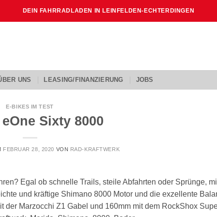
DEIN FAHRRADLADEN IN LEINFELDEN-ECHTERDINGEN
ÜBER UNS
LEASING/FINANZIERUNG
JOBS
E-BIKES IM TEST
 eOne Sixty 8000
M
FEBRUAR 28, 2020
VON
RAD-KRAFTWERK
en? Egal ob schnelle Trails, steile Abfahrten oder Sprünge, m
leichte und kräftige Shimano 8000 Motor und die exzellente Bal
mit der Marzocchi Z1 Gabel und 160mm mit dem RockShox Sup