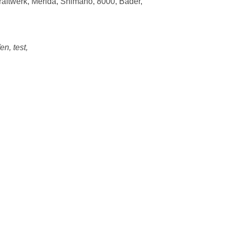
aftwerk, Merida, Shimano, 8000, Bader,
en, test,