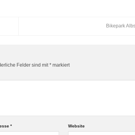
Bikepark Alb
derliche Felder sind mit
*
markiert
resse
*
Website