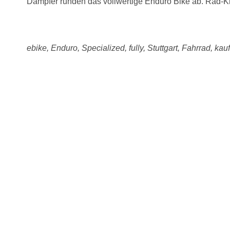
Dämpfer runden das vollwertige Enduro Bike ab. Rad-Kr
ebike, Enduro, Specialized, fully, Stuttgart, Fahrrad, kauf