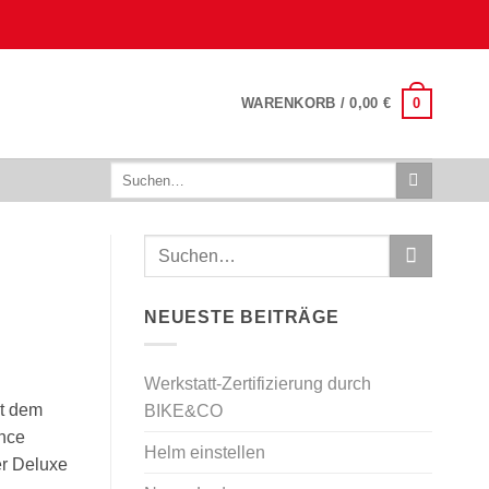
0
WARENKORB /
0,00
€
Suchen
nach:
NEUESTE BEITRÄGE
Werkstatt-Zertifizierung durch
it dem
BIKE&CO
ance
Helm einstellen
er Deluxe