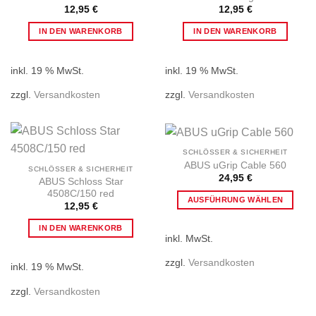
12,95
€
12,95
€
Produktseite
gewählt
IN DEN WARENKORB
IN DEN WARENKORB
werden
inkl. 19 % MwSt.
inkl. 19 % MwSt.
zzgl.
Versandkosten
zzgl.
Versandkosten
SCHLÖSSER & SICHERHEIT
ABUS uGrip Cable 560
SCHLÖSSER & SICHERHEIT
24,95
€
ABUS Schloss Star
4508C/150 red
AUSFÜHRUNG WÄHLEN
12,95
€
Dieses
IN DEN WARENKORB
Produkt
inkl. MwSt.
weist
mehrere
zzgl.
Versandkosten
inkl. 19 % MwSt.
Varianten
auf.
zzgl.
Versandkosten
Die