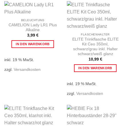
Optionen
können
auf
der
BELEUCHTUNG
CAMELION Lady LR1 Plus
Produktseite
Alkaline
gewählt
FLASCHENHALTER
3,99
€
werden
ELITE Trinkflasche ELITE
Kit Ceo 350ml,
IN DEN WARENKORB
schwarz/grau inkl. Halter
schwarz/weiß glanz
10,99
€
inkl. 19 % MwSt.
IN DEN WARENKORB
zzgl.
Versandkosten
inkl. 19 % MwSt.
zzgl.
Versandkosten