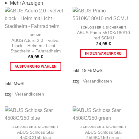
Mehr Anzeigen
SCHLÖSSER & SICHERHEIT
ABUS Primo 5510K/180/10
HELME
red SCMU
ABUS Aduro 2.0 – velvet
24,95
€
black – Helm mit Licht –
Stadthelm – Fahrradhelm
IN DEN WARENKORB
69,95
€
AUSFÜHRUNG WÄHLEN
inkl. 19 % MwSt.
Dieses
Produkt
zzgl.
Versandkosten
inkl. MwSt.
weist
mehrere
zzgl.
Versandkosten
Varianten
auf.
Die
Optionen
können
SCHLÖSSER & SICHERHEIT
SCHLÖSSER & SICHERHEIT
auf
ABUS Schloss Star
ABUS Schloss Star
4508C/150 blue
4508C/150 green
der