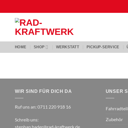
Zum
Inhalt
springen
HOME
SHOP
WERKSTATT
PICKUP-SERVICE
WIR SIND FÜR DICH DA
UNSER 
Ruf uns an:
0711 220 918 16
Fahrradteil
Zubehör
Schreib uns:
stephan.bader@rad-kraftwerk.de