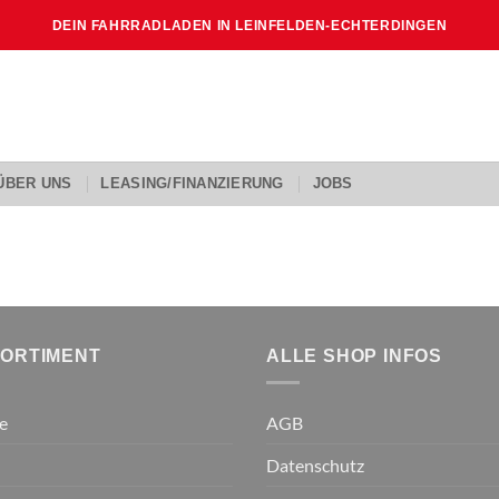
DEIN FAHRRADLADEN IN LEINFELDEN-ECHTERDINGEN
ÜBER UNS
LEASING/FINANZIERUNG
JOBS
SORTIMENT
ALLE SHOP INFOS
e
AGB
Datenschutz