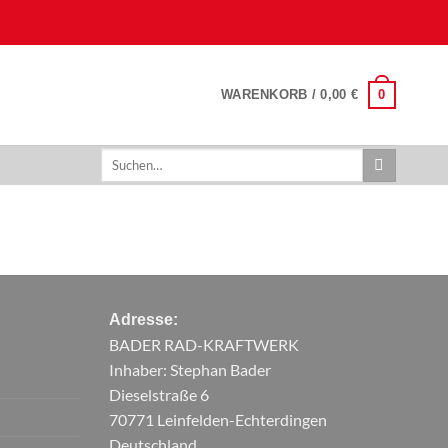
0
WARENKORB /
0,00
€
Suchen
nach:
Adresse:
BADER RAD-KRAFTWERK
Inhaber: Stephan Bader
Dieselstraße 6
70771 Leinfelden-Echterdingen
Deutschland