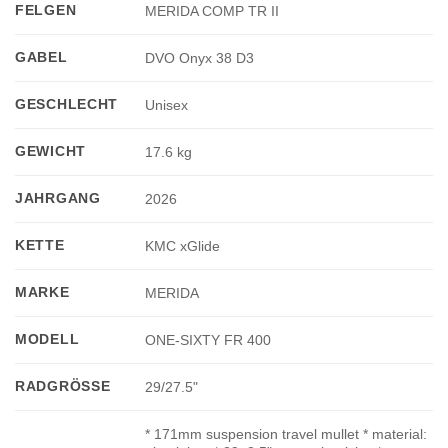
FELGEN
MERIDA COMP TR II
GABEL
DVO Onyx 38 D3
GESCHLECHT
Unisex
GEWICHT
17.6 kg
JAHRGANG
2026
KETTE
KMC xGlide
MARKE
MERIDA
MODELL
ONE-SIXTY FR 400
RADGRÖSSE
29/27.5"
* 171mm suspension travel mullet * material: