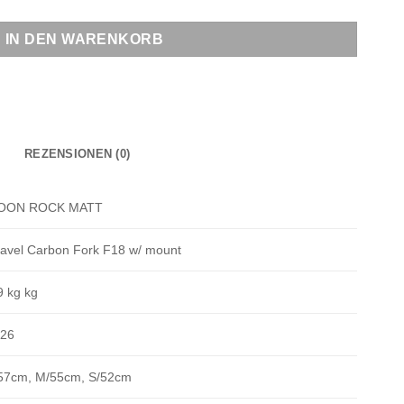
IN DEN WARENKORB
REZENSIONEN (0)
OON ROCK MATT
avel Carbon Fork F18 w/ mount
9 kg kg
026
57cm, M/55cm, S/52cm