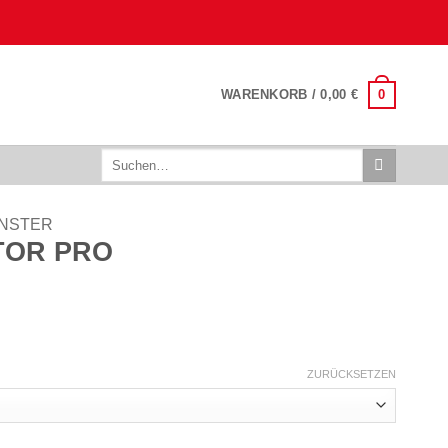
0
WARENKORB /
0,00
€
Suchen
nach:
NSTER
TOR PRO
ZURÜCKSETZEN
e