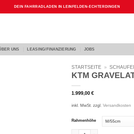
DEIN FAHRRADLADEN IN LEINFELDEN-ECHTERDINGEN
ÜBER UNS
LEASING/FINANZIERUNG
JOBS
STARTSEITE
»
SCHAUFE
KTM GRAVELA
1.999,00
€
inkl. MwSt.
zzgl.
Versandkosten
Rahmenhöhe
KTM GRAVELATOR PRO Meng