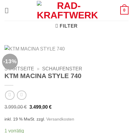
Zum
0
Inhalt
springen
FILTER
-13%
STARTSEITE
»
SCHAUFENSTER
KTM MACINA STYLE 740
Ursprünglicher
Aktueller
3.999,00
€
3.499,00
€
Preis
Preis
war:
ist:
inkl. 19 % MwSt.
zzgl.
Versandkosten
3.999,00 €
3.499,00 €.
1 vorrätig