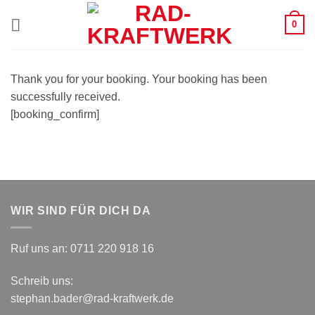
Zum
0
Inhalt
springen
Thank you for your booking. Your booking has been
successfully received.
[booking_confirm]
WIR SIND FÜR DICH DA
Ruf uns an:
0711 220 918 16
Schreib uns:
stephan.bader@rad-kraftwerk.de